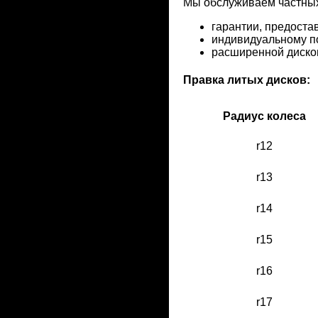
Мы обслуживаем частных 
гарантии, предоста
индивидуальному по
расширенной диско
Правка литых дисков:
Радиус колеса
r12
r13
r14
r15
r16
r17