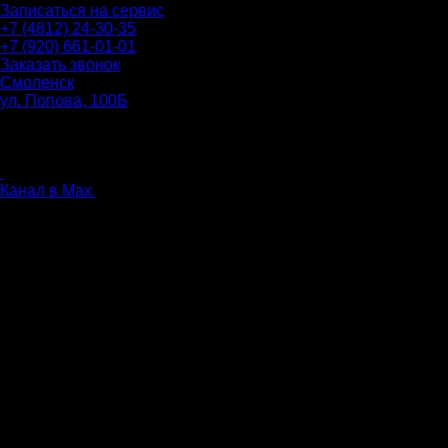
Записаться на сервис
+7 (4812) 24-30-35
+7 (920) 661-01-01
Заказать звонок
Смоленск
ул. Попова, 100Б
ПН-ПТ: 9.00 - 20.00
СБ-ВС: 9.00 - 18.00
без перерыва
Канал в Max