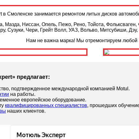
rt в Смоленске занимается ремонтом литых дисков автомо
а, Мазда, Ниссан, Опель, Пежо, Рено, Тойота, Фольксваген,
ру, Сузуки, Чери, Грейт Волл, УАЗ, Вольво, Митсубиши, Дэу,
Нам не важна марка! Мы отремонтируем любой 
xpert» предлагает:
ство, подтвержденное международной компанией Motul.
нтии
на работы.
еменное европейское оборудование.
ту
квалифицированных специалистов
, прошедших обучение
вы
наших клиентов.