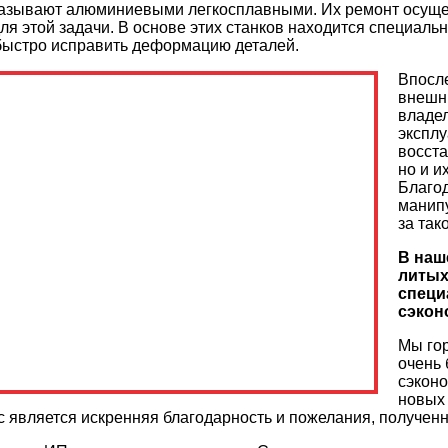
называют алюминиевыми легкосплавными. Их ремонт осущес
я этой задачи. В основе этих станков находится специаль
быстро исправить деформацию деталей.
Впосл
внешни
владел
эксплу
восста
но и и
Благо
манипу
за так
В наш
литых
специ
сэконо
Мы гор
очень
сэконо
новых 
 является искренняя благодарность и пожелания, полученн