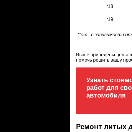
r18
r19
**от - в зависимости от
Выше приведены цены тол
помочь решить вашу про
Узнать стоим
работ для сво
автомобиля
Ремонт литых 