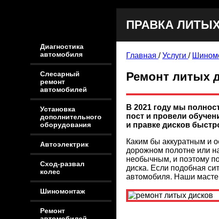
ПРАВКА ЛИТЫ
Диагностика
автомобиля
Главная
/
Услуги
/
Шином
Ремонт литых 
Слесарный
ремонт
автомобилей
В 2021 году мы полнос
Установка
пост и провели обуче
дополнительного
и правке дисков быстр
оборудования
Каким бы аккуратным и о
Автоэлектрик
дорожном полотне или на
необычным, и поэтому п
Сход-развал
диска. Если подобная си
колес
автомобиля. Наши мастер
Шиномонтаж
Ремонт
автомобилей