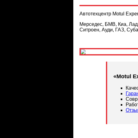
Автотехцентр Motul Expe
Мерседес, БМВ, Киа, Лад
Ситроен, Ауди, ГАЗ, Суба
«Motul E
Каче
Гара
Совр
Рабо
Отзы