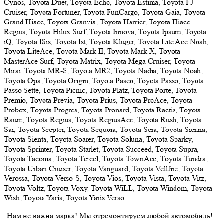
Cynos, Toyota Duet, Toyota Echo, Toyota Estima, Toyota FJ
Cruiser, Toyota Fortuner, Toyota FunCargo, Toyota Gaia, Toyota
Grand Hiace, Toyota Granvia, Toyota Harrier, Toyota Hiace
Regius, Toyota Hilux Surf, Toyota Innova, Toyota Ipsum, Toyota
iQ, Toyota ISis, Toyota Ist, Toyota Kluger, Toyota Lite Ace Noah,
Toyota LiteAce, Toyota Mark II, Toyota Mark X, Toyota
MasterAce Surf, Toyota Matrix, Toyota Mega Cruiser, Toyota
Mirai, Toyota MR-S, Toyota MR2, Toyota Nadia, Toyota Noah,
Toyota Opa, Toyota Origin, Toyota Paseo, Toyota Passo, Toyota
Passo Sette, Toyota Picnic, Toyota Platz, Toyota Porte, Toyota
Premio, Toyota Previa, Toyota Prius, Toyota ProAce, Toyota
Probox, Toyota Progres, Toyota Pronard, Toyota Ractis, Toyota
Raum, Toyota Regius, Toyota RegiusAce, Toyota Rush, Toyota
Sai, Toyota Scepter, Toyota Sequoia, Toyota Sera, Toyota Sienna,
Toyota Sienta, Toyota Soarer, Toyota Soluna, Toyota Sparky,
Toyota Sprinter, Toyota Starlet, Toyota Succeed, Toyota Supra,
Toyota Tacoma, Toyota Tercel, Toyota TownAce, Toyota Tundra,
Toyota Urban Cruiser, Toyota Vanguard, Toyota Vellfire, Toyota
Verossa, Toyota Verso-S, Toyota Vios, Toyota Vista, Toyota Vitz,
Toyota Voltz, Toyota Voxy, Toyota WiLL, Toyota Windom, Toyota
Wish, Toyota Yaris, Toyota Yaris Verso.
Нам не важна марка! Мы отремонтируем любой автомобиль!