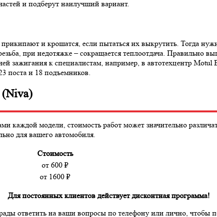
частей и подберут наилучший вариант.
прикипают и крошатся, если пытаться их выкрутить. Тогда нужн
резьба, при недотяжке – сокращается теплоотдача. Правильно в
ей зажигания к специалистам, например, в автотехцентр Motul E
3 поста и 18 подъемников.
(Niva)
и каждой модели, стоимость работ может значительно различать
льно для вашего автомобиля.
Стоимость
от
600
₽
от
1600
₽
Для постоянных клиентов действует дисконтная программа!
рады ответить на ваши вопросы по телефону или лично, чтобы 