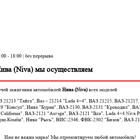
:00 - 18:00 | без перерыва
Нива (Niva) мы осуществляем
вечей зажигания автомобилей
Нива (Niva)
всех моделей:
 21213 "Тайга", Ваз – 21214 "Lada 4×4", ВАЗ 21215, ВАЗ-21217
9 "Консул", Нива "Буран", ВАЗ-2130, ВАЗ-2131 "Крокодил", ВА
alifornia", ВАЗ-2121 "Auviga", ВАЗ-2121 "Ikra", Lada 4×4 Niva Pl
ш-Комби", Нива "Рысь", ВИС-2346, ФВК-2302 "Бизон", ВАЗ-2120
Нам не важна марка! Мы отремонтируем любой автомобиль!