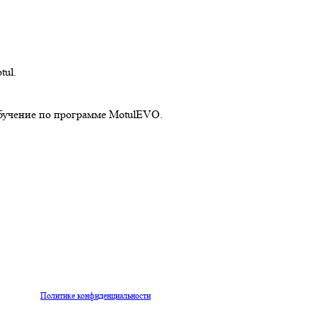
ul.
бучение по программе MotulEVO.
ЗАКАЗАТЬ ОБРАТНЫЙ ЗВОНОК
ых согласно
Политике конфиденциальности