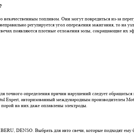
?
о некачественным топливом. Они могут повредиться из-за перег
еправильно регулируется угол опережения зажигания, то на узла
а свечах появляются плотные отложения золы, сокращающие их э
для точного определения причин нарушений следует обращаться 
tul Expert, авторизованный международным производителем Motu
а порой на них даже оплавлены электроды.
BERU, DENSO. Выбрать для авто свечи, которые подходят ему б