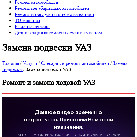
Ремонт автомобилей
Ремонт негабаритных автомобилей
Ремонт и обслуживание мототехники
ТО машины
Клиентская зона
Дезинфекция автомобиля сухим туманом
Замена подвески УАЗ
Главная
/
Услуги
/
Слесарный ремонт автомобилей
/
Замена
подвески
/
Замена подвески УАЗ
Ремонт и замена ходовой УАЗ