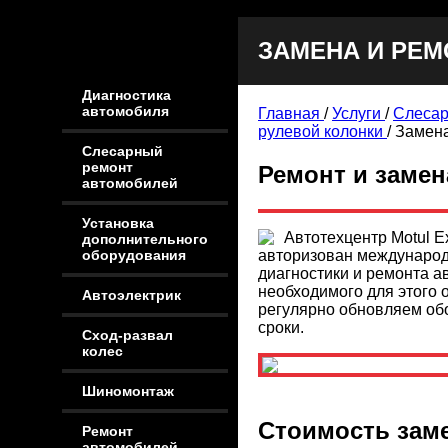
ЗАМЕНА И РЕМ
Диагностика
автомобиля
Главная
/
Услуги
/
Слесар
рулевой колонки
/
Замена
Слесарный
ремонт
Ремонт и замен
автомобилей
Установка
Автотехцентр Motul E
дополнительного
авторизован международ
оборудования
диагностики и ремонта 
необходимого для этого 
Автоэлектрик
регулярно обновляем об
сроки.
Сход-развал
колес
Шиномонтаж
Стоимость заме
Ремонт
автомобилей