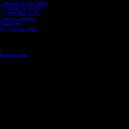
Записаться на сервис
+7 (4812) 24-30-35
+7 (920) 661-01-01
Заказать звонок
Смоленск
ул. Попова, 100Б
ПН-ПТ: 9.00 - 20.00
СБ-ВС: 9.00 - 18.00
без перерыва
Канал в Max