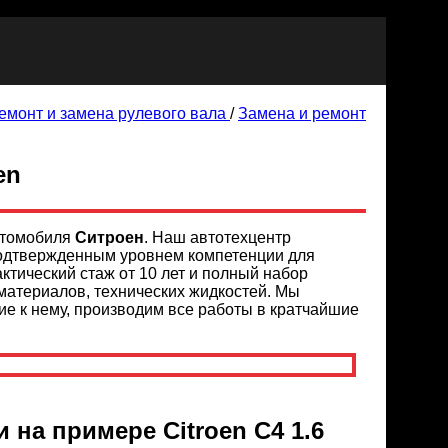
емонт и замена рулевого вала
/
Замена и ремонт
en
автомобиля
Ситроен
. Наш автотехцентр
подтвержденным уровнем компетенции для
ктический стаж от 10 лет и полный набор
 материалов, технических жидкостей. Мы
е к нему, производим все работы в кратчайшие
на примере Citroen C4 1.6