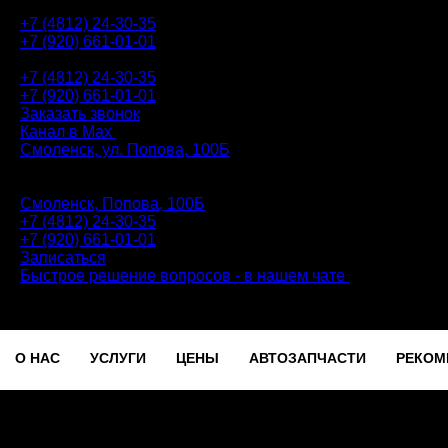
+7 (4812) 24-30-35
+7 (920) 661-01-01
АВТОТЕХЦЕНТР
+7 (4812) 24-30-35
+7 (920) 661-01-01
Заказать звонок
Канал в Max
Смоленск, ул. Попова, 100Б
ПН-ПТ: 9.00 - 20.00 | СБ-ВС: 9.00 - 18.00 | без перерыва
Автотехцентр
Смоленск, Попова, 100Б
+7 (4812) 24-30-35
+7 (920) 661-01-01
Записаться
Быстрое решение вопросов - в нашем чате
О НАС
УСЛУГИ
ЦЕНЫ
АВТОЗАПЧАСТИ
РЕКОМ
Записаться
О
УСЛУГИ
ЦЕНЫ
АВТОЗАПЧАСТИ
РЕКОМЕ
НАС