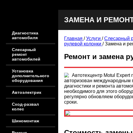
ЗАМЕНА И РЕМОНТ
Диагностика
автомобиля
Главная
/
Услуги
/
Слесарный 
рулевой колонки
/
Замена и ре
Слесарный
ремонт
Ремонт и замена р
автомобилей
Установка
Автотехцентр Motul Expert
дополнительного
авторизован международным п
оборудования
диагностики и ремонта автомо
необходимого для этого обору
Автоэлектрик
регулярно обновляем оборудо
сроки.
Сход-развал
колес
Шиномонтаж
Стоимость замены 
Ремонт