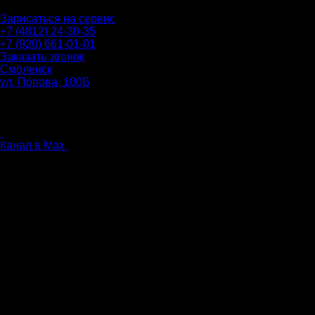
Записаться на сервис
+7 (4812) 24-30-35
+7 (920) 661-01-01
Заказать звонок
Смоленск
ул. Попова, 100Б
ПН-ПТ: 9.00 - 20.00
СБ-ВС: 9.00 - 18.00
без перерыва
Канал в Max