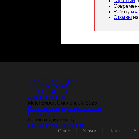
Гарантии
н
Современн
Работу
кв
Отзывы
на
Записаться на сервис
+7 (4812) 24-30-35
+7 (920) 661-01-01
Заказать звонок
Motul Expert Смоленск © 2026
Политика конфиденциальности
Карта сайта
Написать директору
direktor@motulservice.ru
О нас
Услуги
Цены
Ав