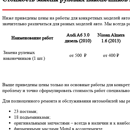
Ниже приведены цены на работы для конкретных моделей авто
значительно различаться для разных моделей авто. Мы всегда 
Audi A6 3.0
Nissan Almera
Наименование работ
дизель (2010)
1.6 (2013)
Замена рулевых
от
500
₽
от 400
₽
наконечников (1 шт.)
Выше приведены цены только на основные работы
для конкре
проблему и точно сформулировать стоимость работ специально
Для полноценного ремонта и обслуживания автомобилей мы ра
23 постами;
18 подъемниками;
оригинальными запчастями – всегда в наличии и к наиб
фирменными маслами Motul в ассортименте.