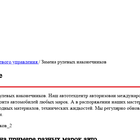
евого управления
/
Замена рулевых наконечников
е
 рулевых наконечников. Наш автотехцентр авторизован междуна
нта автомобилей любых марок. А в распоряжении наших мастеро
сходных материалов, технических жидкостей. Мы регулярно обн
и.
на примере разных марок авто