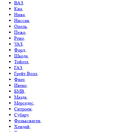
ВАЗ
,
Киа
,
Нива
,
Ниссан
,
Опель
,
Пежо
,
Рено
,
УАЗ
,
Форд
,
Шкода
,
Тойота
,
ГАЗ
,
Грейт Волл
,
Фиат
,
Ивеко
,
БМВ
,
Мазда
,
Мерседес
,
Ситроен
,
Субару
,
Фольксваген
,
Хендай
,