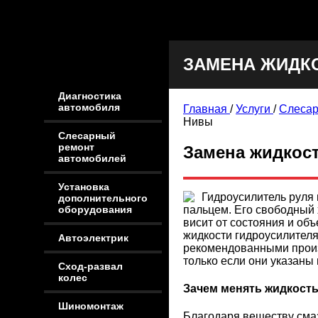
ЗАМЕНА ЖИДК
Диагностика
автомобиля
Главная
/
Услуги
/
Слесар
Нивы
Слесарный
ремонт
Замена жидкос
автомобилей
Установка
Гидроусилитель руля 
дополнительного
пальцем. Его свободный 
оборудования
висит от состояния и об
жидкости гидроусилител
Автоэлектрик
рекомендованными произв
только если они указаны
Сход-развал
колес
Зачем менять жидкость
Шиномонтаж
Благодаря веществу сма