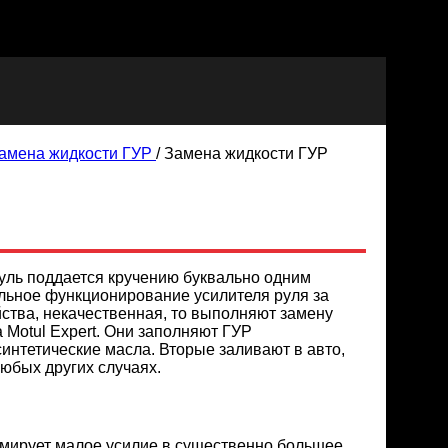
амена жидкости ГУР
/
Замена жидкости ГУР
руль поддается кручению буквально одним
ильное функционирование усилителя руля за
йства, некачественная, то выполняют замену
 Motul Expert. Они заполняют ГУР
нтетические масла. Вторые заливают в авто,
юбых других случаях.
мирует малое усилие в существенно большее,