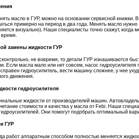
ления
енять масло в ГУР, можно на основании сервисной книжки. 
ться примерно на период в два года. Менять масло нужно п
яется визуально). Наши специалисты точно скажут, когда ме
 время.
ой замены жидкости ГУР
сконтрольно, не вовремя, то детали ГУР изнашиваются быст
. Если масла мало или нет совсем, насос гидроусилителя п
исправен гидроусилитель, вести машину сложнее, у нее ухуд
ного движения.
дкости гидроусилителя
нальные жидкости от производителей машин. Автовладельц
четание стоимости и качества у масла от Febi. Наши специ
гидроусилителей. Они помогут подобрать оптимальный вари
и ГУР
да работ аппаратным способом полностью меняется жидкост