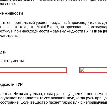
ло легче.
ие жидкости
ть ее нормальный уровень, заданный производителем. Для
тесь в автотехцентр Motul Expert, авторизованный междун
стику и при необходимости – замену жидкости ГУР
Нива (N
усмотрены:
сти;
инструменты.
идкости ГУР
илителе
Нива
актуальна, когда руль ощущается «жестким», т
ло утекает, появляется также воющий звук, когда руль вра
 состояние. Если вещество пахнет гарью или с непривычным