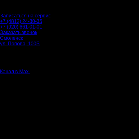
О НАС
УСЛУГИ
ЦЕНЫ
АВТОЗАПЧАСТИ
РЕКОМ
Записаться на сервис
+7 (4812) 24-30-35
+7 (920) 661-01-01
Заказать звонок
Смоленск
ул. Попова, 100Б
ПН-ПТ: 9.00 - 20.00
СБ-ВС: 9.00 - 18.00
без перерыва
Канал в Max