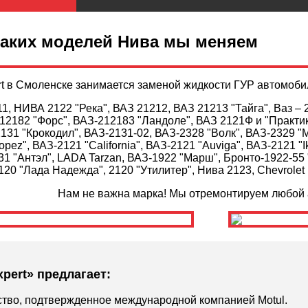
каких моделей Нива мы меняем
rt в Смоленске занимается заменой жидкости ГУР автомоб
, НИВА 2122 "Река", ВАЗ 21212, ВАЗ 21213 "Тайга", Ваз – 
12182 "Форс", ВАЗ-212183 "Ландоле", ВАЗ 2121Ф и "Практик
2131 "Крокодил", ВАЗ-2131-02, ВАЗ-2328 "Волк", ВАЗ-2329 "
ropez", ВАЗ-2121 "California", ВАЗ-2121 "Auviga", ВАЗ-2121 "I
131 "Антэл", LADA Tarzan, ВАЗ-1922 "Марш", Бронто-1922-5
20 "Лада Надежда", 2120 "Утилитер", Нива 2123, Chevrolet N
Нам не важна марка! Мы отремонтируем любой 
xpert» предлагает:
ство, подтвержденное международной компанией Motul.