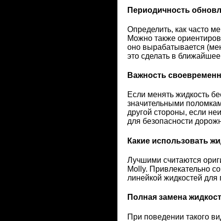
Периодичность обнов
Определить, как часто м
Можно также ориентирова
оно вырабатывается (мен
это сделать в ближайшее
Важность своевременн
Если менять жидкость бе
значительными поломками
другой стороны, если не
для безопасности дорож
Какие использовать жи
Лучшими считаются ориги
Molly. Привлекательно со
линейкой жидкостей для 
Полная замена жидкост
При поведении такого ви