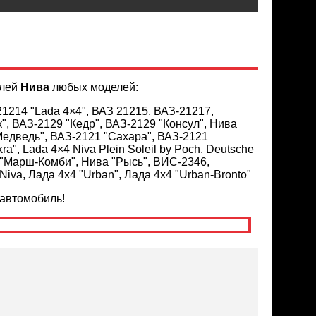
илей
Нива
любых моделей:
21214 "Lada 4×4", ВАЗ 21215, ВАЗ-21217,
", ВАЗ-2129 "Кедр", ВАЗ-2129 "Консул", Нива
Медведь", ВАЗ-2121 "Сахара", ВАЗ-2121
kra", Lada 4×4 Niva Plein Soleil by Poch, Deutsche
5 "Марш-Комби", Нива "Рысь", ВИС-2346,
iva, Лада 4х4 "Urban", Лада 4х4 "Urban-Bronto"
автомобиль!