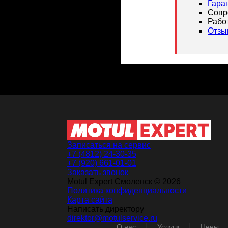
Гара
Совр
Рабо
Отзы
Записаться на сервис
+7 (4812) 24-30-35
+7 (920) 661-01-01
Заказать звонок
Motul Expert Смоленск © 2026
Политика конфиденциальности
Карта сайта
Написать директору
direktor@motulservice.ru
О нас
Услуги
Цены