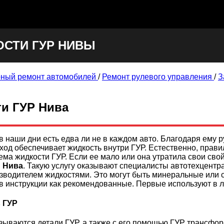
ОСТИ ГУР НИВЫ
ный ремонт автомобилей
/
Ремонт рулевого управления
/
З
ти ГУР Нива
в наши дни есть едва ли не в каждом авто. Благодаря ему 
ход обеспечивает жидкость внутри ГУР. Естественно, прав
ъема жидкости ГУР. Если ее мало или она утратила свои сво
я
Нива
. Такую услугу оказывают специалисты автотехцентра
одителем жидкостями. Это могут быть минеральные или си
 в инструкции как рекомендованные. Первые используют в л
 ГУР
зываются детали ГУР, а также с его помощью ГУР трансфор