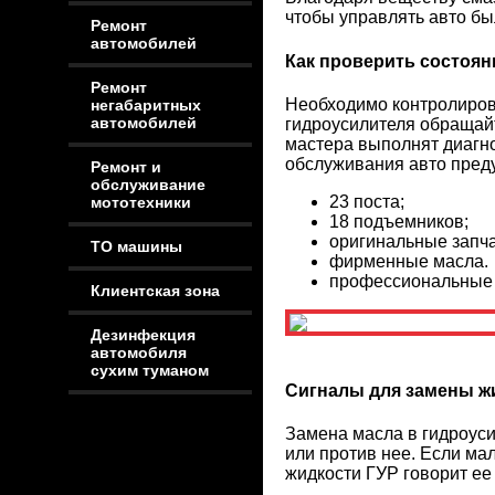
чтобы управлять авто бы
Ремонт
автомобилей
Как проверить состоян
Ремонт
Необходимо контролирова
негабаритных
автомобилей
гидроусилителя обращай
мастера выполнят диагно
обслуживания авто пред
Ремонт и
обслуживание
23 поста;
мототехники
18 подъемников;
оригинальные запча
ТО машины
фирменные масла.
профессиональные 
Клиентская зона
Дезинфекция
автомобиля
сухим туманом
Сигналы для замены ж
Замена масла в гидроус
или против нее. Если ма
жидкости ГУР говорит ее