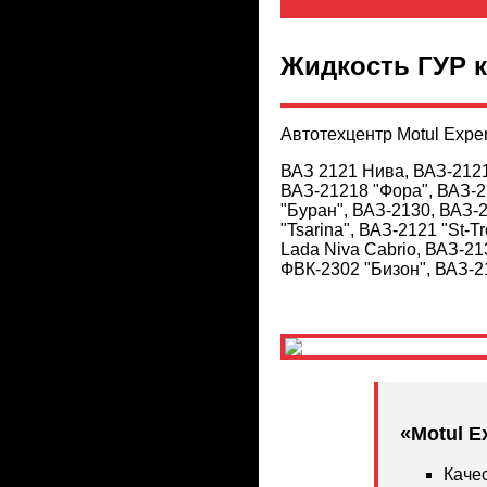
Жидкость ГУР 
Автотехцентр Motul Expe
ВАЗ 2121 Нива, ВАЗ-21211
ВАЗ-21218 "Фора", ВАЗ-2
"Буран", ВАЗ-2130, ВАЗ-
"Tsarina", ВАЗ-2121 "St-T
Lada Niva Cabrio, ВАЗ-2
ФВК-2302 "Бизон", ВАЗ-21
«Motul E
Каче