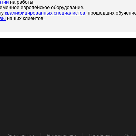
нтии
на работы.
еменное европейское оборудование.
ту
квалифицированных специалистов
, прошедших обучение
вы
наших клиентов.
Автозапчасти
Рекомендации
Портфолио
Отзы