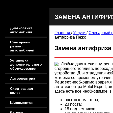
ЗАМЕНА АНТИФРИ
Диагностика
автомобиля
Главная
/
Услуги
/
Слесарный 
антифриза Пежо
Слесарный
ремонт
Замена антифриза 
автомобилей
Установка
Любые двигатели внутренне
дополнительного
сгоревшего топлива, переходит
оборудования
устройства. Для отведения из
которые со временем утрачив
Автоэлектрик
Peugeot
необходимо вовремя в
автотехцентра Motul Expert, 
Сход-развал
здесь есть все необходимое, в 
колес
опытные мастера;
Шиномонтаж
23 поста;
18 подъемников;
Ремонт