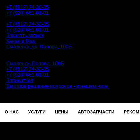
+7 (4812) 24-30-35
+7 (920) 661-01-01
АВТОТЕХЦЕНТР
+7 (4812) 24-30-35
+7 (920) 661-01-01
Заказать звонок
Канал в Max
Смоленск, ул. Попова, 100Б
ПН-ПТ: 9.00 - 20.00 | СБ-ВС: 9.00 - 18.00 | без перерыва
Автотехцентр
Смоленск, Попова, 100Б
+7 (4812) 24-30-35
+7 (920) 661-01-01
Записаться
Быстрое решение вопросов - в нашем чате
О НАС
УСЛУГИ
ЦЕНЫ
АВТОЗАПЧАСТИ
РЕКОМ
Записаться
О
УСЛУГИ
ЦЕНЫ
АВТОЗАПЧАСТИ
РЕКОМЕ
НАС