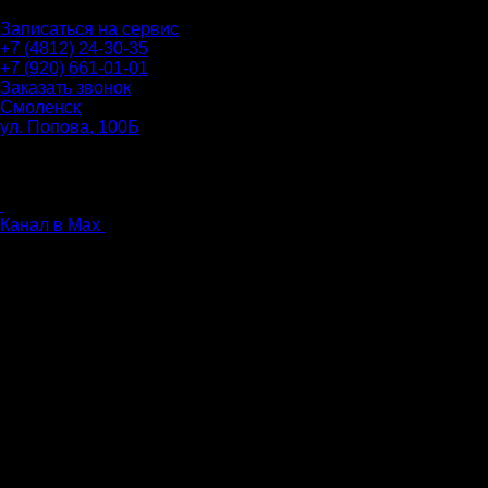
Записаться на сервис
+7 (4812) 24-30-35
+7 (920) 661-01-01
Заказать звонок
Смоленск
ул. Попова, 100Б
ПН-ПТ: 9.00 - 20.00
СБ-ВС: 9.00 - 18.00
без перерыва
Канал в Max