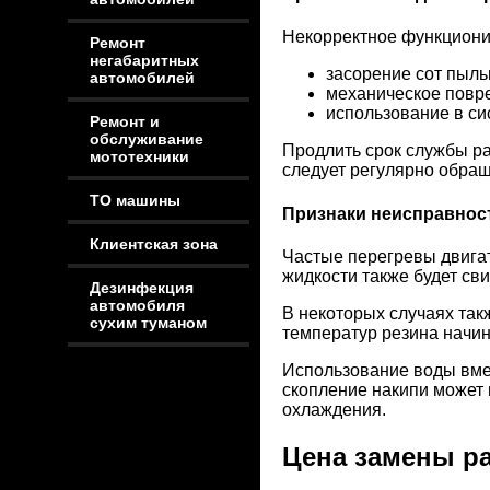
Некорректное функциони
Ремонт
негабаритных
засорение сот пыль
автомобилей
механическое повре
использование в с
Ремонт и
обслуживание
Продлить срок службы ра
мототехники
следует регулярно обра
ТО машины
Признаки неисправнос
Клиентская зона
Частые перегревы двига
жидкости также будет св
Дезинфекция
автомобиля
В некоторых случаях так
сухим туманом
температур резина начин
Использование воды вме
скопление накипи может 
охлаждения.
Цена замены ра