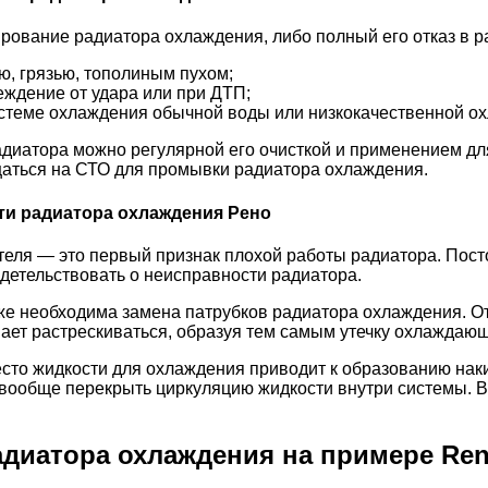
рование радиатора охлаждения, либо полный его отказ в 
ю, грязью, тополиным пухом;
ждение от удара или при ДТП;
истеме охлаждения обычной воды или низкокачественной о
диатора можно регулярной его очисткой и применением дл
щаться на СТО для промывки радиатора охлаждения.
ти радиатора охлаждения Рено
теля ― это первый признак плохой работы радиатора. По
идетельствовать о неисправности радиатора.
же необходима замена патрубков радиатора охлаждения. О
ает растрескиваться, образуя тем самым утечку охлаждающ
сто жидкости для охлаждения приводит к образованию нак
вообще перекрыть циркуляцию жидкости внутри системы. В
диатора охлаждения на примере Renau