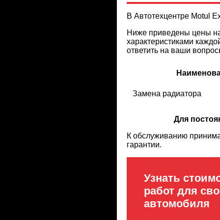
В Автотехцентре Motul E
Ниже приведены цены на
характеристиками каждой
ответить на ваши вопрос
Наименова
Замена радиатора
Для постоя
К обслуживанию принима
гарантии.
Узнать стоим
работ для сво
автомобиля