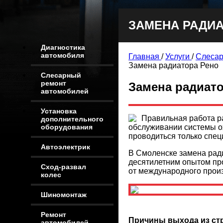
ЗАМЕНА РАДИА
Диагностика
автомобиля
Главная
/
Услуги
/
Слесар
Замена радиатора Рено
Слесарный
ремонт
Замена радиато
автомобилей
Установка
Правильная работа р
дополнительного
обслуживании системы о
оборудования
проводиться только спец
Автоэлектрик
В Смоленске замена ра
десятилетним опытом про
Сход-развал
от международного произ
колес
Шиномонтаж
Ремонт
Причины выхода из ст
автомобилей