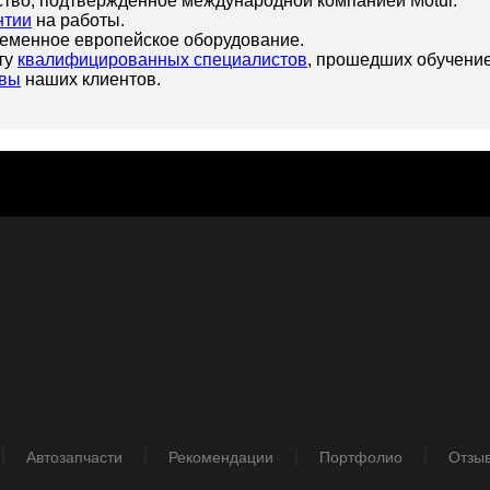
ство, подтвержденное международной компанией Motul.
нтии
на работы.
еменное европейское оборудование.
ту
квалифицированных специалистов
, прошедших обучение
вы
наших клиентов.
Автозапчасти
Рекомендации
Портфолио
Отзы