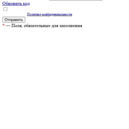
Обновить код
Нажимая кнопку "Отправить", вы даете согласие на обработку персональных
данных согласно
Политике конфиденциальности
*
— Поля, обязательные для заполнения