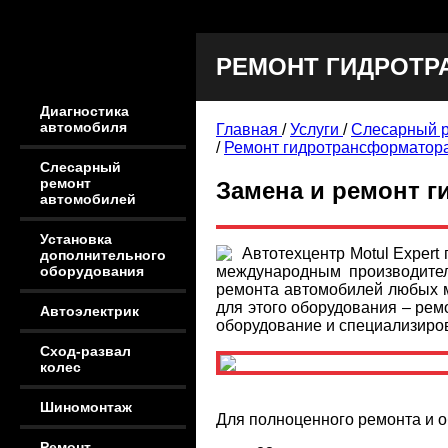
РЕМОНТ ГИДРОТР
Диагностика
автомобиля
Главная
/
Услуги
/
Слесарный 
/
Ремонт гидротрансформатор
Слесарный
ремонт
Замена и ремонт 
автомобилей
Установка
Автотехцентр Motul Exper
дополнительного
международным производител
оборудования
ремонта автомобилей любых м
для этого оборудования – рем
Автоэлектрик
оборудование и специализиров
Сход-развал
колес
Шиномонтаж
Для полноценного ремонта и 
Ремонт