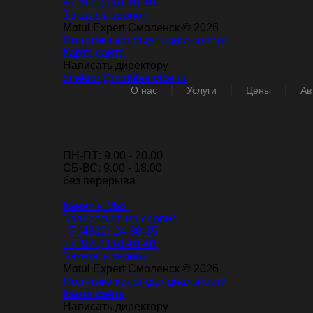
+7 (920) 661-01-01
Заказать звонок
Motul Expert Смоленск © 2026
Политика конфиденциальности
Карта сайта
Написать директору
direktor@motulservice.ru
О нас
Услуги
Цены
Ав
ПН-ПТ: 9.00 - 20.00
СБ-ВС: 9.00 - 18.00
без перерыва
Канал в Max
Записаться на сервис
+7 (4812) 24-30-35
+7 (920) 661-01-01
Заказать звонок
Motul Expert Смоленск © 2026
Политика конфиденциальности
Карта сайта
Написать директору