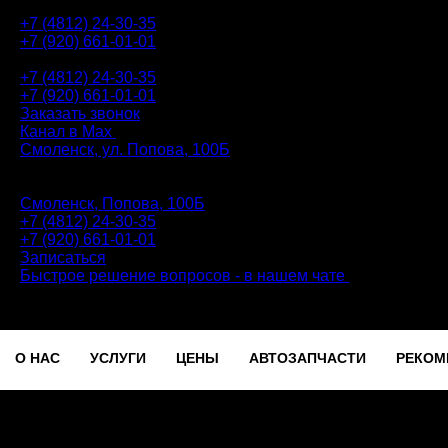
+7 (4812) 24-30-35
+7 (920) 661-01-01
АВТОТЕХЦЕНТР
+7 (4812) 24-30-35
+7 (920) 661-01-01
Заказать звонок
Канал в Max
Смоленск, ул. Попова, 100Б
ПН-ПТ: 9.00 - 20.00 | СБ-ВС: 9.00 - 18.00 | без перерыва
Автотехцентр
Смоленск, Попова, 100Б
+7 (4812) 24-30-35
+7 (920) 661-01-01
Записаться
Быстрое решение вопросов - в нашем чате
О НАС
УСЛУГИ
ЦЕНЫ
АВТОЗАПЧАСТИ
РЕКОМ
Записаться
О
УСЛУГИ
ЦЕНЫ
АВТОЗАПЧАСТИ
РЕКОМЕ
НАС