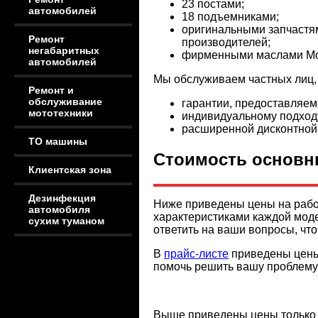
23 постами;
автомобилей
18 подъемниками;
оригинальными запчастям
Ремонт
производителей;
негабаритных
фирменными маслами Mot
автомобилей
Мы обслуживаем частных лиц, 
Ремонт и
обслуживание
гарантии, предоставляем
мототехники
индивидуальному подходу
расширенной дисконтной
ТО машины
Стоимость основн
Клиентская зона
Дезинфекция
Ниже приведены цены на рабо
автомобиля
характеристиками каждой моде
сухим туманом
ответить на ваши вопросы, чт
В
прайс-листе
приведены цены 
помочь решить вашу проблему
Выше приведены цены только