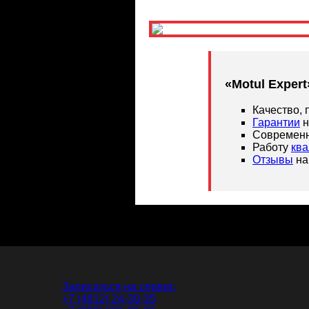
«Motul Expert
Качество,
Гарантии
н
Современн
Работу
кв
Отзывы
на
Записаться на сервис
+7 (4812) 24-30-35