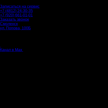
Записаться на сервис
+7 (4812) 24-30-35
+7 (920) 661-01-01
Заказать звонок
Смоленск
ул. Попова, 100Б
ПН-ПТ: 9.00 - 20.00
СБ-ВС: 9.00 - 18.00
без перерыва
Канал в Max