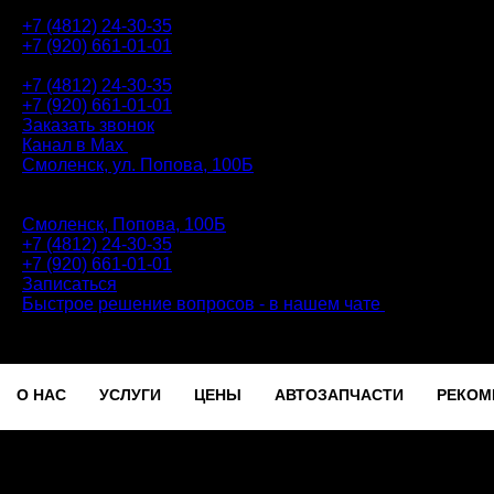
+7 (4812) 24-30-35
+7 (920) 661-01-01
АВТОТЕХЦЕНТР
+7 (4812) 24-30-35
+7 (920) 661-01-01
Заказать звонок
Канал в Max
Смоленск, ул. Попова, 100Б
ПН-ПТ: 9.00 - 20.00 | СБ-ВС: 9.00 - 18.00 | без перерыва
Автотехцентр
Смоленск, Попова, 100Б
+7 (4812) 24-30-35
+7 (920) 661-01-01
Записаться
Быстрое решение вопросов - в нашем чате
О НАС
УСЛУГИ
ЦЕНЫ
АВТОЗАПЧАСТИ
РЕКОМ
Записаться
О
УСЛУГИ
ЦЕНЫ
АВТОЗАПЧАСТИ
РЕКОМЕ
НАС