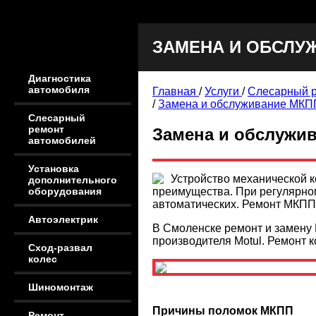
ЗАМЕНА И ОБСЛУ
Диагностика
автомобиля
Главная
/
Услуги
/
Слесарный 
/
Замена и обслуживание МКП
Слесарный
ремонт
Замена и обслужи
автомобилей
Установка
Устройство механической к
дополнительного
преимущества. При регулярно
оборудования
автоматических. Ремонт МКП
Автоэлектрик
В Смоленске ремонт и замен
производителя Motul. Ремонт 
Сход-развал
колес
Шиномонтаж
Причины поломок МКПП
Ремонт