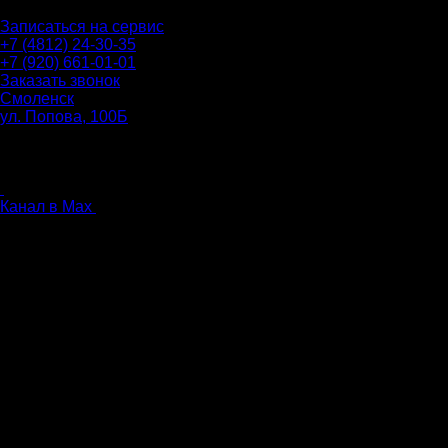
Записаться на сервис
+7 (4812) 24-30-35
+7 (920) 661-01-01
Заказать звонок
Смоленск
ул. Попова, 100Б
ПН-ПТ: 9.00 - 20.00
СБ-ВС: 9.00 - 18.00
без перерыва
Канал в Max