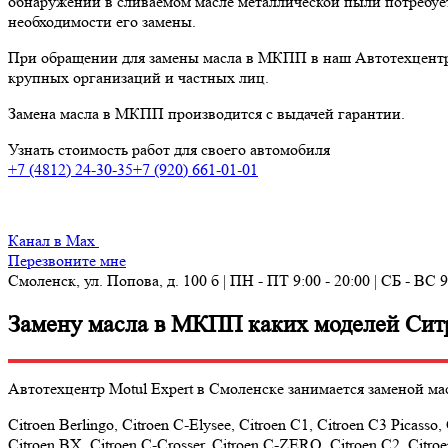
обнаружении в сливаемом масле металлической пыли потребует
необходимости его замены.
При обращении для замены масла в МКПП в наш Автотехцентр 
крупных организаций и частных лиц.
Замена масла в МКПП производится с выдачей гарантии.
Узнать стоимость работ для своего автомобиля
+7 (4812) 24-30-35
+7 (920) 661-01-01
Канал в Max
Перезвоните мне
Смоленск, ул. Попова, д. 100 б | ПН - ПТ 9:00 - 20:00 | СБ - ВС 9
Замену масла в МКПП каких моделей Сит
Автотехцентр Motul Expert в Смоленске занимается заменой ма
Citroen Berlingo, Citroen C-Elysee, Citroen C1, Citroen C3 Picasso,
Citroen BX, Citroen C-Crosser, Citroen C-ZERO, Citroen C2, Citroe