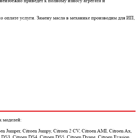
неизбежно приведет к полному износу агрегата и
оплате услуги. Замену масла в механике производим для ИП,
 моделей:
roen Jumper, Citroen Jumpy, Citroen 2 CV, Citroen AMI, Citroen Ax,
n DS3, Citroen DS4, Citroen DS5, Citroen Dyane, Citroen Evasion,