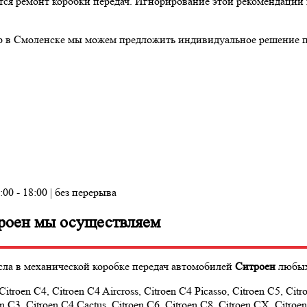
ся ремонт коробки передач. Игнорирование этой рекомендации 
в Смоленске мы можем предложить индивидуальное решение по 
:00 - 18:00 | без перерыва
роен мы осуществляем
сла в механической коробке передач автомобилей
Ситроен
любых
 Citroen C4, Citroen C4 Aircross, Citroen C4 Picasso, Citroen C5, Cit
n C3, Citroen C4 Cactus, Citroen C6, Citroen C8, Citroen CX, Citroe