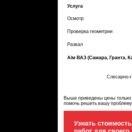
Услуга
Осмотр
Проверка геометрии
Развал
А/м ВАЗ (Самара, Гранта, К
Слесарно-г
Выше приведены цены только н
помочь решить вашу проблему
Узнать стоимость
работ для своего