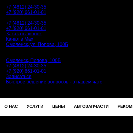
+7 (4812) 24-30-35
+7 (920) 661-01-01
АВТОТЕХЦЕНТР
+7 (4812) 24-30-35
+7 (920) 661-01-01
Заказать звонок
Канал в Max
Смоленск, ул. Попова, 100Б
ПН-ПТ: 9.00 - 20.00 | СБ-ВС: 9.00 - 18.00 | без перерыва
Автотехцентр
Смоленск, Попова, 100Б
+7 (4812) 24-30-35
+7 (920) 661-01-01
Записаться
Быстрое решение вопросов - в нашем чате
О НАС
УСЛУГИ
ЦЕНЫ
АВТОЗАПЧАСТИ
РЕКОМ
Записаться
О
УСЛУГИ
ЦЕНЫ
АВТОЗАПЧАСТИ
РЕКОМЕ
НАС