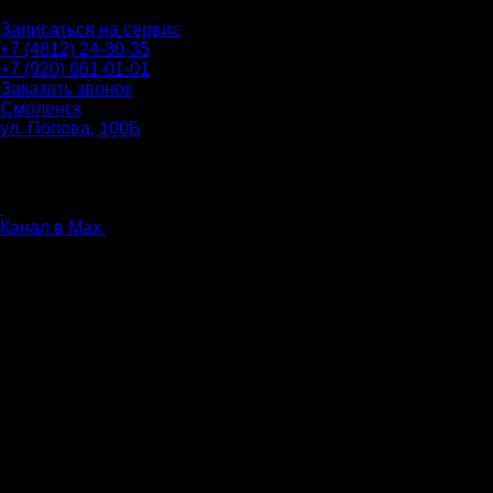
Записаться на сервис
+7 (4812) 24-30-35
+7 (920) 661-01-01
Заказать звонок
Смоленск
ул. Попова, 100Б
ПН-ПТ: 9.00 - 20.00
СБ-ВС: 9.00 - 18.00
без перерыва
Канал в Max