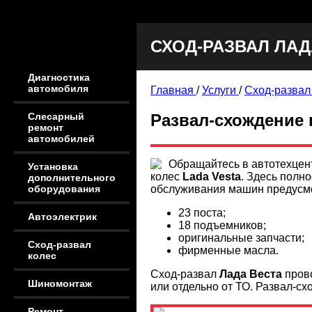
СХОД-РАЗВАЛ ЛАД
Диагностика
автомобиля
Главная
/
Услуги
/
Сход-развал
Развал-схождение к
Слесарный
ремонт
автомобилей
Обращайтесь в автотехцент
Установка
колес
Lada Vesta
. Здесь полн
дополнительного
обслуживания машин предусм
оборудования
23 поста;
Автоэлектрик
18 подъемников;
оригинальные запчасти;
Сход-развал
фирменные масла.
колес
Сход-развал
Лада Веста
прово
Шиномонтаж
или отдельно от ТО. Развал-с
Ремонт