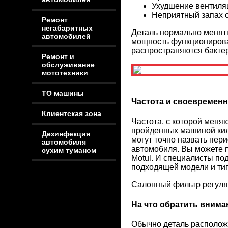
Ухудшение вентиля
Неприятный запах о
Ремонт
негабаритных
Деталь нормально менять
автомобилей
мощность функционирован
распространяются бакте
Ремонт и
обслуживание
мототехники
ТО машины
Частота и своевремен
Клиентская зона
Частота, с которой меня
пройденных машиной кило
Дезинфекция
могут точно назвать пер
автомобиля
автомобиля. Вы можете п
сухим туманом
Motul. И специалисты по
подходящей модели и ти
Салонный фильтр регуляр
На что обратить внима
Обычно деталь расположе