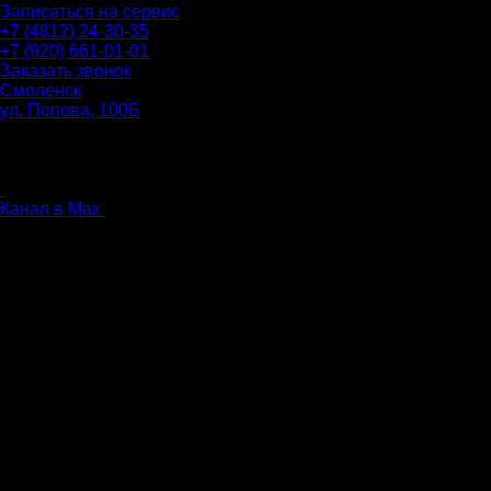
Записаться на сервис
+7 (4812) 24-30-35
+7 (920) 661-01-01
Заказать звонок
Смоленск
ул. Попова, 100Б
ПН-ПТ: 9.00 - 20.00
СБ-ВС: 9.00 - 18.00
без перерыва
Канал в Max