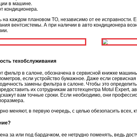
ции в машине.
т кондиционера.
 на каждом плановом ТО, независимо от ее исправности. Ес
ия вентсистемы. А при наличии в авто кондиционера возн
рии.
ность техобслуживания
ют фильтр в салоне, обозначена в сервисной книжке машин
метров, если устройство бумажное. Даже если сервисная к
иодичность замены фильтра в салоне. Чтобы это определить
редоставить их сотрудникам автотехцентра Motul Expert,
дскажут вам точные сроки. Если необходимо, они професси
поразмера.
но меняют, в первую очередь, с целью обезопасить всех, к
ние?
на за или под бардачком, ее нетрудно поменять, ведь дост