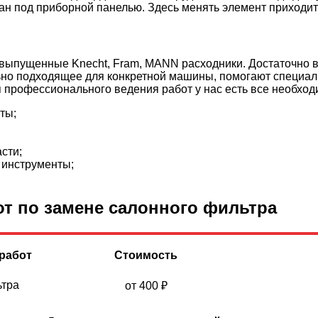
н под приборной панелью. Здесь менять элемент приходитс
пущенные Knecht, Fram, MANN расходники. Достаточно высо
льно подходящее для конкретной машины, помогают специал
 профессионального ведения работ у нас есть все необходи
ты;
сти;
инструменты;
т по замене салонного фильтра
работ
Стоимость
ьтра
от 400
₽