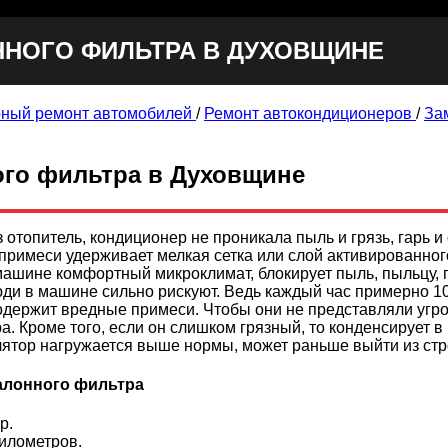
ННОГО ФИЛЬТРА В ДУХОВЩИНЕ
ный ремонт автомобилей
/
Ремонт автокондиционеров
/
За
ого фильтра в Духовщине
з отопитель, кондиционер не проникала пыль и грязь, гарь 
примеси удерживает мелкая сетка или слой активированног
ашине комфортный микроклимат, блокирует пыль, пыльцу, га
юди в машине сильно рискуют. Ведь каждый час примерно 10
одержит вредные примеси. Чтобы они не представляли угро
а. Кроме того, если он слишком грязный, то конденсирует в
лятор нагружается выше нормы, может раньше выйти из стр
алонного фильтра
р.
километров.