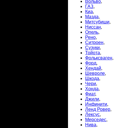
Вольво
,
ГАЗ
,
Киа
,
Мазда
,
Митсубиши
,
Ниссан
,
Опель
,
Рено
,
Ситроен
,
Сузуки
,
Тойота
,
Фольксваген
,
Форд
,
Хендай
,
Шевроле
,
Шкода
,
Чери
,
Хонда
,
Фиат
,
Джили
,
Инфинити
,
Ленд Ровер
,
Лексус
,
Мерседес
,
Нива
,