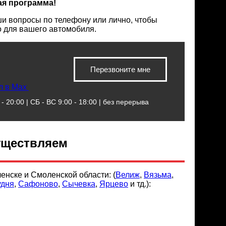
ая программа!
и вопросы по телефону или лично, чтобы
о для вашего автомобиля.
Перезвоните мне
л в Max
- 20:00 | СБ - ВС 9:00 - 18:00 | без перерыва
уществляем
енске и Смоленской области: (
Велиж
,
Вязьма
,
удня
,
Сафоново
,
Сычевка
,
Ярцево
и тд.):