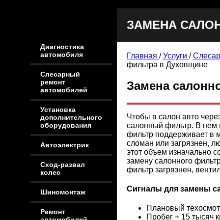
ЗАМЕНА САЛО
Диагностика
автомобиля
Главная
/
Услуги
/
Слесар
фильтра в Духовщине
Слесарный
ремонт
Замена салонн
автомобилей
Установка
Чтобы в салон авто чере
дополнительного
салонный фильтр. В нем 
оборудования
фильтр поддерживает в м
сломан или загрязнен, л
Автоэлектрик
этот объем изначально с
замену салонного фильтр
Сход-развал
фильтр загрязнен, венти
колес
Сигналы для замены с
Шиномонтаж
Плановый техосмот
Ремонт
Пробег + 15 тысяч 
автомобилей