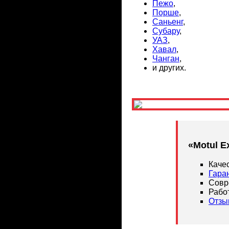
Пежо
,
Порше
,
Саньенг
,
Субару
,
УАЗ
,
Хавал
,
Чанган
,
и других.
«Motul E
Каче
Гара
Совр
Рабо
Отзы