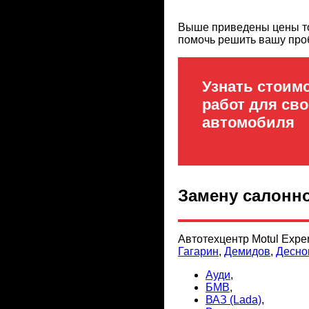
Выше приведены цены тол
помочь решить вашу про
Узнать стоим
работ для сво
автомобиля
Замену салонно
Автотехцентр Motul Expe
Гагарин
,
Демидов
,
Десно
Ауди
,
БМВ
,
ВАЗ (Lada)
,