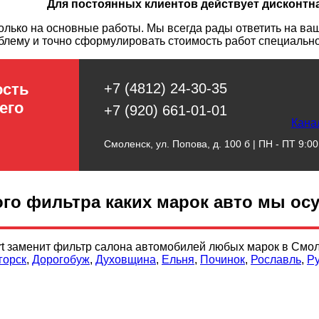
Для постоянных клиентов действует дисконтн
ько на основные работы. Мы всегда рады ответить на ваш
блему и точно сформулировать стоимость работ специальн
ость
+7 (4812) 24-30-35
его
+7 (920) 661-01-01
Кана
Смоленск, ул. Попова, д. 100 б | ПН - ПТ 9:00 
го фильтра каких марок авто мы ос
rt заменит фильтр салона автомобилей любых марок в Смол
горск
,
Дорогобуж
,
Духовщина
,
Ельня
,
Починок
,
Рославль
,
Р