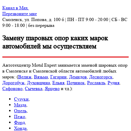
Канал в Max
Перезвоните мне
Смоленск, ул. Попова, д. 100 б | ПН - ПТ 9:00 - 20:00 | СБ - ВС
9:00 - 18:00 | без перерыва
Замену шаровых опор каких марок
автомобилей мы осуществляем
Автотехцентр Motul Expert занимается заменой шаровых опор
в Смоленске и Смоленской области автомобилей любых
марок: (
Велиж
,
Вязьма
,
Гагарин
,
Демидов
,
Десногорск
,
Дорогобуж
,
Духовщина
,
Ельня
,
Починок
,
Рославль
,
Рудня
,
Сафоново
,
Сычевка
,
Ярцево
и тд.):
Сузуки
,
Мазда
,
Опель
,
Пежо
,
Форд
,
Хонда
,