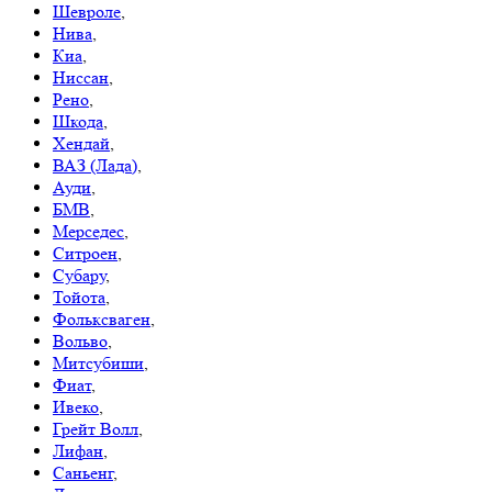
Шевроле
,
Нива
,
Киа
,
Ниссан
,
Рено
,
Шкода
,
Хендай
,
ВАЗ (Лада)
,
Ауди
,
БМВ
,
Мерседес
,
Ситроен
,
Субару
,
Тойота
,
Фольксваген
,
Вольво
,
Митсубиши
,
Фиат
,
Ивеко
,
Грейт Волл
,
Лифан
,
Саньенг
,