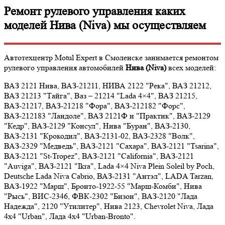
Ремонт рулевого управления каких
моделей Нива (Niva) мы осуществляем
Автотехцентр Motul Expert в Смоленске занимается ремонтом
рулевого управления автомобилей
Нива (Niva)
всех моделей:
ВАЗ 2121 Нива, ВАЗ-21211, НИВА 2122 "Река", ВАЗ 21212,
ВАЗ 21213 "Тайга", Ваз – 21214 "Lada 4×4", ВАЗ 21215,
ВАЗ-21217, ВАЗ-21218 "Фора", ВАЗ-212182 "Форс",
ВАЗ-212183 "Ландоле", ВАЗ 2121Ф и "Практик", ВАЗ-2129
"Кедр", ВАЗ-2129 "Консул", Нива "Буран", ВАЗ-2130,
ВАЗ-2131 "Крокодил", ВАЗ-2131-02, ВАЗ-2328 "Волк",
ВАЗ-2329 "Медведь", ВАЗ-2121 "Сахара", ВАЗ-2121 "Tsarina",
ВАЗ-2121 "St-Tropez", ВАЗ-2121 "California", ВАЗ-2121
"Auviga", ВАЗ-2121 "Ikra", Lada 4×4 Niva Plein Soleil by Poch,
Deutsche Lada Niva Cabrio, ВАЗ-2131 "Антэл", LADA Tarzan,
ВАЗ-1922 "Марш", Бронто-1922-55 "Марш-Комби", Нива
"Рысь", ВИС-2346, ФВК-2302 "Бизон", ВАЗ-2120 "Лада
Надежда", 2120 "Утилитер", Нива 2123, Chevrolet Niva, Лада
4х4 "Urban", Лада 4х4 "Urban-Bronto".