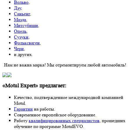
Вольво
,
Дэу
,
Саньенг
,
Мазда
,
Митсубиши
,
Опель
,
Сузуки
,
Фольксваген
,
Чери
,
и других.
Нам не важна марка! Мы отремонтируем любой автомобиль!
«Motul Expert» предлагает:
Качество, подтвержденное международной компанией
Motul.
Гарантии
на работы.
Современное европейское оборудование.
Работу
квалифицированных специалистов
, прошедших
обучение по программе MotulEVO.