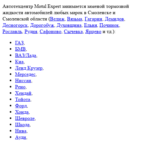
Автотехцентр Motul Expert занимается заменой тормозной
жидкости автомобилей любых марок в Смоленске и
Смоленской области (
Велиж
,
Вязьма
,
Гагарин
,
Демидов
,
Десногорск
,
Дорогобуж
,
Духовщина
,
Ельня
,
Починок
,
Рославль
,
Рудня
,
Сафоново
,
Сычевка
,
Ярцево
и тд.):
ГАЗ
,
БМВ
,
ВАЗ/Лада
,
Киа
,
Ленд Крузер
,
Мерседес
,
Ниссан
,
Рено
,
Хендай
,
Тойота
,
Форд
,
Хонда
,
Шевроле
,
Шкода
,
Нива
,
Ауди
,