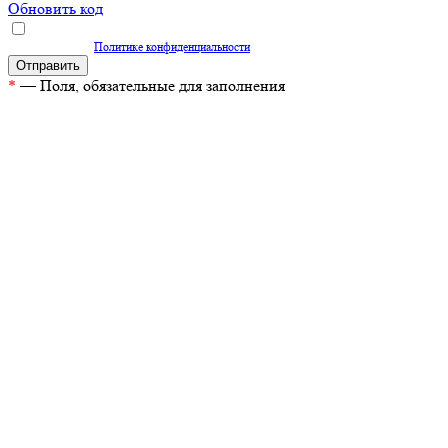
Обновить код
Нажимая кнопку "Отправить", вы даете согласие на обработку персональных
данных согласно
Политике конфиденциальности
*
— Поля, обязательные для заполнения