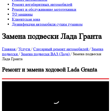
Ремонт негабаритных автомобилей
Ремонт и обслуживание мототехники
ТО машины
Клиентская зона
Дезинфекция автомобиля сухим туманом
Замена подвески Лада Гранта
Главная
/
Услуги
/
Слесарный ремонт автомобилей
/
Замена
подвески
/
Замена подвески ВАЗ (Лада)
/
Замена подвески
Лада Гранта
Ремонт и замена ходовой Lada Granta