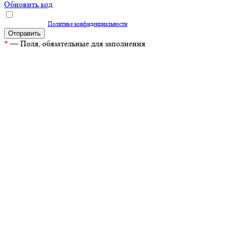
Обновить код
Нажимая кнопку "Отправить", вы даете согласие на обработку персональных
данных согласно
Политике конфиденциальности
*
— Поля, обязательные для заполнения