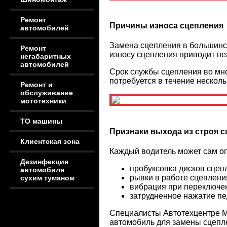
Ремонт
Причины износа сцепления
автомобилей
Замена сцепления в большинст
Ремонт
износу сцепления приводит н
негабаритных
автомобилей
Срок службы сцепления во мн
потребуется в течение нескольк
Ремонт и
обслуживание
мототехники
ТО машины
Признаки выхода из строя 
Клиентская зона
Каждый водитель может сам оп
Дезинфекция
пробуксовка дисков сцеп
автомобиля
рывки в работе сцеплени
сухим туманом
вибрация при переключе
затрудненное нажатие пе
Специалисты Автотехцентре Mo
автомобиль для замены сцепл