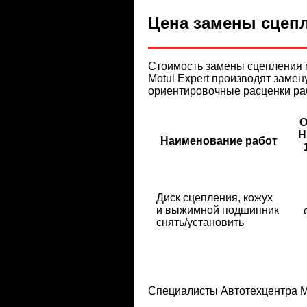
Цена замены сцеп
Стоимость замены сцепления м
Motul Expert производят замен
ориентировочные расценки ра
O
H
Наименование работ
Диск сцепления, кожух
и выжимной подшипник
снять/установить
Специалисты Автотехцентра Mo