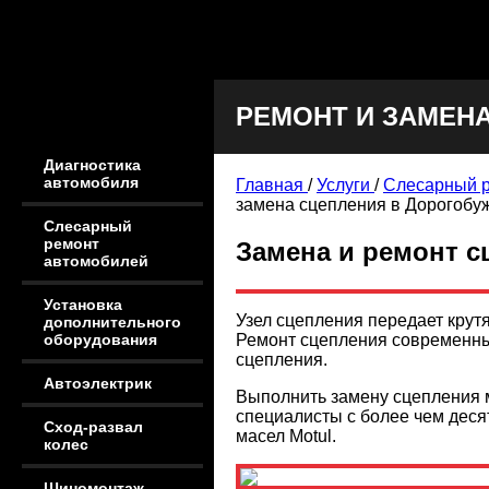
РЕМОНТ И ЗАМЕН
Диагностика
автомобиля
Главная
/
Услуги
/
Слесарный 
замена сцепления в Дорогобу
Слесарный
ремонт
Замена и ремонт с
автомобилей
Установка
Узел сцепления передает крут
дополнительного
Ремонт сцепления современных
оборудования
сцепления.
Автоэлектрик
Выполнить замену сцепления 
специалисты с более чем дес
Сход-развал
масел Motul.
колес
Шиномонтаж