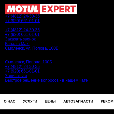
+7 (4812) 24-30-35
+7 (920) 661-01-01
АВТОТЕХЦЕНТР
+7 (4812) 24-30-35
+7 (920) 661-01-01
Заказать звонок
Канал в Max
Смоленск, ул. Попова, 100Б
ПН-ПТ: 9.00 - 20.00 | СБ-ВС: 9.00 - 18.00 | без перерыва
Автотехцентр
Смоленск, Попова, 100Б
+7 (4812) 24-30-35
+7 (920) 661-01-01
Записаться
Быстрое решение вопросов - в нашем чате
О НАС
УСЛУГИ
ЦЕНЫ
АВТОЗАПЧАСТИ
РЕКОМ
Записаться