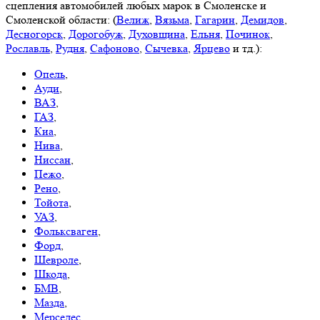
сцепления автомобилей любых марок в Смоленске и
Смоленской области: (
Велиж
,
Вязьма
,
Гагарин
,
Демидов
,
Десногорск
,
Дорогобуж
,
Духовщина
,
Ельня
,
Починок
,
Рославль
,
Рудня
,
Сафоново
,
Сычевка
,
Ярцево
и тд.):
Опель
,
Ауди
,
ВАЗ
,
ГАЗ
,
Киа
,
Нива
,
Ниссан
,
Пежо
,
Рено
,
Тойота
,
УАЗ
,
Фольксваген
,
Форд
,
Шевроле
,
Шкода
,
БМВ
,
Мазда
,
Мерседес
,