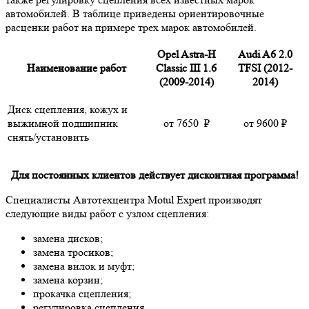
автомобилей. В таблице приведены ориентировочные
расценки работ на примере трех марок автомобилей.
Opel Astra-H
Audi A6 2.0
Наименование работ
Classic III 1.6
TFSI (2012-
(2009-2014)
2014)
Диск сцепления, кожух и
выжимной подшипник
от
7650
₽
от 9600
₽
снять/установить
Для постоянных клиентов действует дисконтная программа!
Специалисты Автотехцентра Motul Expert производят
следующие виды работ с узлом сцепления:
замена дисков;
замена тросиков;
замена вилок и муфт;
замена корзин;
прокачка сцепления;
регулировка сцепления.