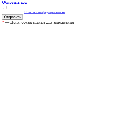
Обновить код
Нажимая кнопку "Отправить", вы даете согласие на обработку персональных
данных согласно
Политике конфиденциальности
*
— Поля, обязательные для заполнения