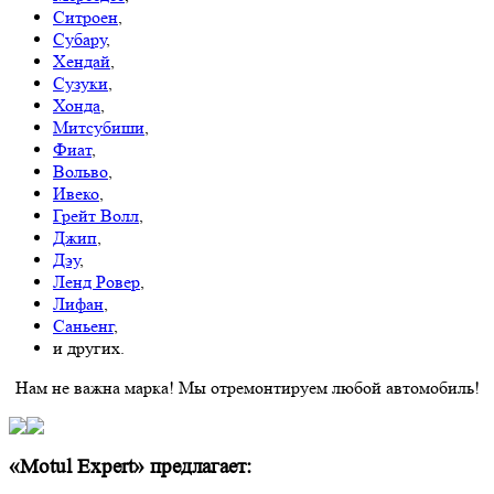
Ситроен
,
Субару
,
Хендай
,
Сузуки
,
Хонда
,
Митсубиши
,
Фиат
,
Вольво
,
Ивеко
,
Грейт Волл
,
Джип
,
Дэу
,
Ленд Ровер
,
Лифан
,
Саньенг
,
и других.
Нам не важна марка! Мы отремонтируем любой автомобиль!
«Motul Expert» предлагает: